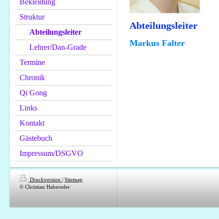
Bekleidung
Struktur
Abteilungsleiter
Abteilungsleiter
Markus Falter
Lehrer/Dan-Grade
Termine
Chronik
Qi Gong
Links
Kontakt
Gästebuch
Impressum/DSGVO
Druckversion
|
Sitemap
© Christian Habereder