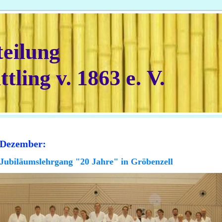
teilung
tling v. 1863 e. V.
Dezember:
Jubiläumslehrgang "20 Jahre" in Gröbenzell