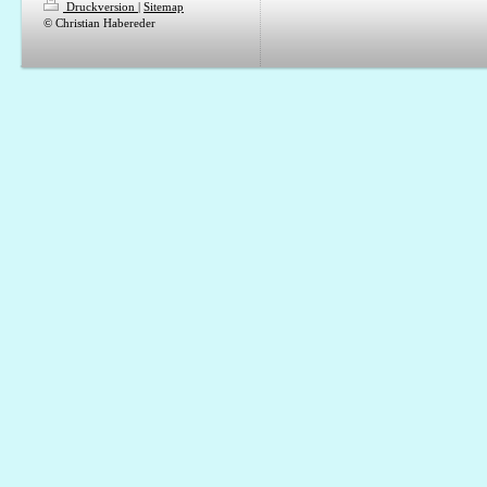
Druckversion
|
Sitemap
© Christian Habereder